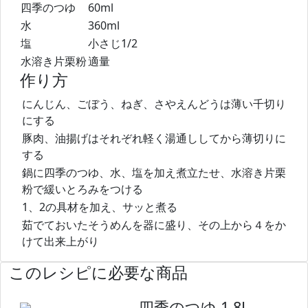
四季のつゆ
60ml
水
360ml
塩
小さじ1/2
水溶き片栗粉
適量
作り方
にんじん、ごぼう、ねぎ、さやえんどうは薄い千切り
にする
豚肉、油揚げはそれぞれ軽く湯通ししてから薄切りに
する
鍋に四季のつゆ、水、塩を加え煮立たせ、水溶き片栗
粉で緩いとろみをつける
1、2の具材を加え、サッと煮る
茹でておいたそうめんを器に盛り、その上から４をか
けて出来上がり
このレシピに必要な商品
四季のつゆ 1.8L